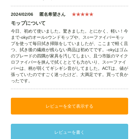
2024/02/06
匿名希望さん
★★★★★
モップについて
今日、初めて使いました。驚きました。とにかく、軽い！今
まで-okyのオール○ウンドモップや、ス○ーファイバーモッ
プを使って毎日拭き掃除をしていましたが、ここまで軽く且
つ、拭き後の繊維が残らない商品は初めてです。-okyはゴム
のブレードの四隅が家具を汚してしまい、且つ市販のマイク
ロファイバーを挟んで拭くととても力がいり、ス○ーファイ
バーは、柄が弱くてギシギシ音がしてました。ACTは、値が
張っていたのですごく迷ったけど、大満足です。買って良か
ったです。
レビューを全て表示する
レビューを書く