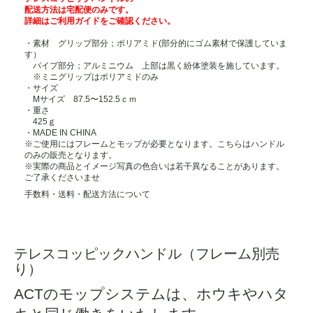
配送方法は宅配便のみです。
詳細は
ご利用ガイド
をご確認ください。
・素材 グリップ部分；ポリアミド(部分的にゴム素材で保護していま
す）
パイプ部分；アルミニウム 上部は黒く紛体塗装を施しています。
※ミニグリップはポリアミドのみ
・サイズ
Mサイズ 87.5〜152.5ｃｍ
・重さ
425ｇ
・MADE IN CHINA
※ご使用にはフレームとモップが必要となります。こちらはハンドル
のみの販売となります。
※実際の商品とイメージ写真の色合いは若干異なることがあります。
ご了承くださいませ
手数料・送料・配送方法について
テレスコッピックハンドル（フレーム別売
り）
ACTのモップシステムは、ホウキやハタ