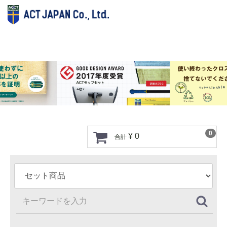
0
¥ 0
合計