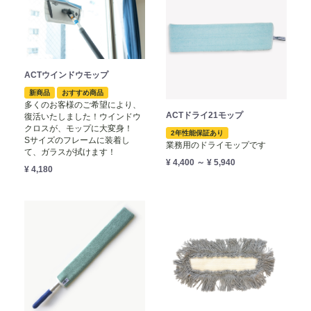
ACTウインドウモップ
新商品
おすすめ商品
多くのお客様のご希望により、
ACTドライ21モップ
復活いたしました！ウインドウ
クロスが、モップに大変身！
2年性能保証あり
Sサイズのフレームに装着し
業務用のドライモップです
て、ガラスが拭けます！
¥ 4,400 ～ ¥ 5,940
¥ 4,180