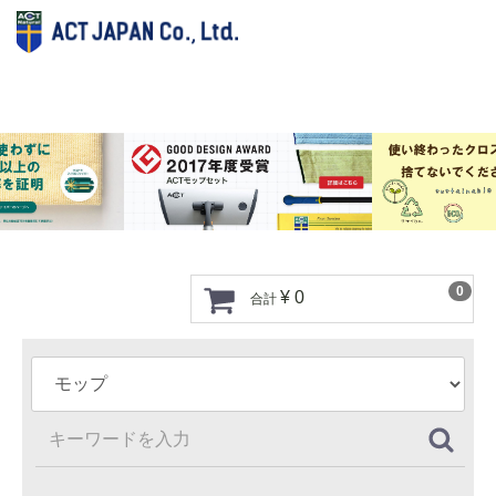
0
¥ 0
合計