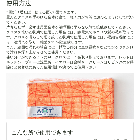
使用方法
2回折り返せば、使える面が8面できます。
畳んだクロスを手のひら全体に当て、軽く力が均等に加わるようにして拭い
てください。
片寄らせず、必ず使用面全体を清掃面に平らな状態で接触させてください。
クロスを乾いた状態で使用した場合には、静電気でホコリや髪の毛を取りま
す。クロスを濡らして硬く絞った状態で使用した場合には、毛細管現象によ
り、油汚れを取り、雑菌を99％除去致します。
また、頑固な汚れの場合には、拭取る部分に直接霧吹きなどで水を吹きかけ
て汚れを浮き上がらせてご使用ください。
使い分けができるようにACTクロスは、４色取り揃えております。レッドは
キッチン・ブルーは洗面所・イエローは台拭き・グリーンはリビングのお掃
除にとお客様にあった使用場所を決めてご使用下さい。
こんな所で使用できます