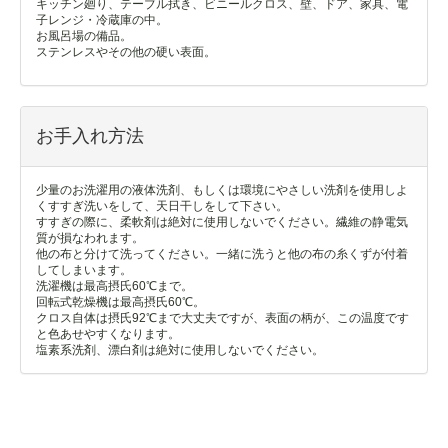
キッチン廻り、テーブル拭き、ビニールクロス、壁、ドア、家具、電
子レンジ・冷蔵庫の中。
お風呂場の備品。
ステンレスやその他の硬い表面。
お手入れ方法
少量のお洗濯用の液体洗剤、もしくは環境にやさしい洗剤を使用しよ
くすすぎ洗いをして、天日干しをして下さい。
すすぎの際に、柔軟剤は絶対に使用しないでください。繊維の静電気
質が損なわれます。
他の布と分けて洗ってください。一緒に洗うと他の布の糸くずが付着
してしまいます。
洗濯機は最高摂氏60℃まで。
回転式乾燥機は最高摂氏60℃。
クロス自体は摂氏92℃まで大丈夫ですが、表面の柄が、この温度です
と色あせやすくなります。
塩素系洗剤、漂白剤は絶対に使用しないでください。