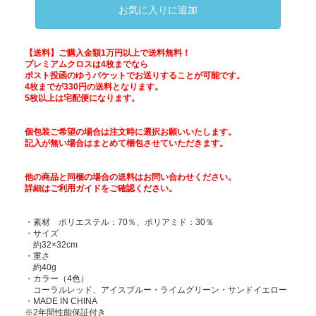
お気に入りに追加
【送料】ご購入金額1万円以上で送料無料！
プレミアムクロスは4枚までなら
ポスト投函のゆうパケットでお送りすることが可能です。
4枚までが330円の送料となります。
5枚以上は宅配便になります。
個包装ご希望の場合は注文時に選択お願いいたします。
記入が無い場合はまとめて梱包させていただきます。
他の商品と同梱の場合の送料はお問い合わせください。
詳細は
ご利用ガイド
をご確認ください。
・素材 ポリエステル：70％、ポリアミド：30％
・サイズ
約32×32cm
・重さ
約40g
・カラー（4色）
コーラルレッド、アイスブルー・ライムグリーン・サンドイエロー
・MADE IN CHINA
※2年間性能保証付き