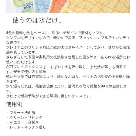
「使うのは水だけ」
4色の新鮮な色をベースに、明るいデザインで素材もソフト。
シンプルなデザインなので、軽やかで清潔、ファッショナブルでトレンディ
な趣です。
プレミアムのプリント柄は北欧の大自然をイメージしており、爽やかな清潔
感を表しています。
ざらざらした表面や家具用の光沢剤を使用した面を除き、あらゆる場所にお
使いいただけます。
ACTプレミアムクロスは、すばやく水を吸い取り、また洗い落しも簡単で
す。安全で使い方も簡単。
乾いた状態では静電気により、細かなホコリ、ペットの毛や髪の毛を取り除
きます。
水で湿らせれば、毛細管現象により、油汚れを取り雑菌を99％除去致しま
す。
水だけで感染予防ができる環境に優しいクロスです。
使用例
・ブルー＝洗面所
・グリーン＝リビング
・イエロー＝台拭き
・レッド＝キッチン廻り