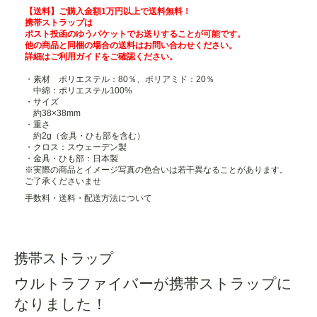
【送料】ご購入金額1万円以上で送料無料！
携帯ストラップは
ポスト投函のゆうパケットでお送りすることが可能です。
他の商品と同梱の場合の送料はお問い合わせください。
詳細は
ご利用ガイド
をご確認ください。
・素材 ポリエステル：80％、ポリアミド：20％
中綿：ポリエステル100%
・サイズ
約38×38mm
・重さ
約2g（金具・ひも部を含む）
・クロス：スウェーデン製
・金具・ひも部：日本製
※実際の商品とイメージ写真の色合いは若干異なることがあります。
ご了承くださいませ
手数料・送料・配送方法について
携帯ストラップ
ウルトラファイバーが携帯ストラップに
なりました！