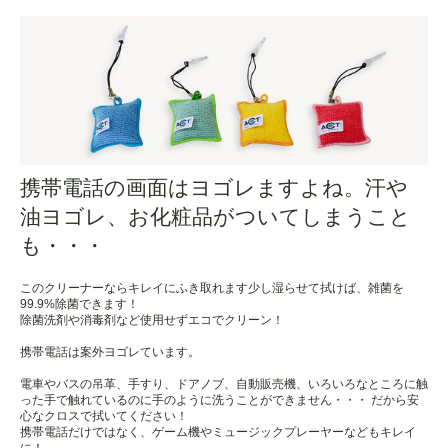
携帯電話の画面はヨゴレますよね。汗や
油ヨゴレ、お化粧品がついてしまうこと
も・・・
このクリーナーならキレイにふき取れます少し湿らせて拭けば、雑菌を
99.9%除菌できます！
除菌洗剤や消毒剤など使用せずエコでクリーン！
携帯電話は案外ヨゴレています。
電車やバスの吊革、手すり、ドアノブ、自動販売機、いろいろなところに触
った手で触れているのに手のように洗うことができません・・・ だから安
心なクロスで拭いてください！
携帯電話だけではなく、ゲーム機やミュージックプレーヤーなどもキレイ
に！