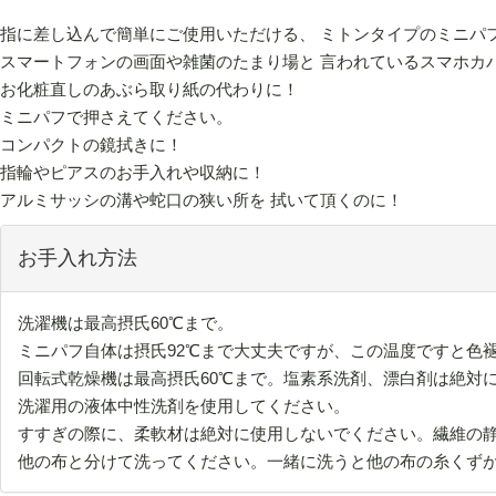
指に差し込んで簡単にご使用いただける、 ミトンタイプのミニパ
スマートフォンの画面や雑菌のたまり場と 言われているスマホカ
お化粧直しのあぶら取り紙の代わりに！
ミニパフで押さえてください。
コンパクトの鏡拭きに！
指輪やピアスのお手入れや収納に！
アルミサッシの溝や蛇口の狭い所を 拭いて頂くのに！
お手入れ方法
洗濯機は最高摂氏60℃まで。
ミニパフ自体は摂氏92℃まで大丈夫ですが、この温度ですと色
回転式乾燥機は最高摂氏60℃まで。塩素系洗剤、漂白剤は絶対
洗濯用の液体中性洗剤を使用してください。
すすぎの際に、柔軟材は絶対に使用しないでください。繊維の
他の布と分けて洗ってください。一緒に洗うと他の布の糸くず