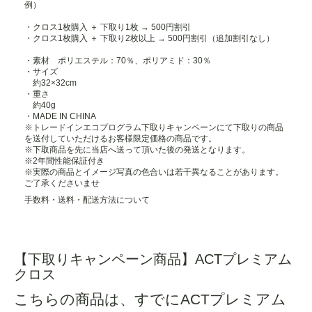
例）
・クロス1枚購入 ＋ 下取り1枚 → 500円割引
・クロス1枚購入 ＋ 下取り2枚以上 → 500円割引（追加割引なし）
・素材 ポリエステル：70％、ポリアミド：30％
・サイズ
約32×32cm
・重さ
約40g
・MADE IN CHINA
※トレードインエコプログラム下取りキャンペーンにて下取りの商品
を送付していただけるお客様限定価格の商品です。
※下取商品を先に当店へ送って頂いた後の発送となります。
※2年間性能保証付き
※実際の商品とイメージ写真の色合いは若干異なることがあります。
ご了承くださいませ
手数料・送料・配送方法について
【下取りキャンペーン商品】ACTプレミアム
クロス
こちらの商品は、すでにACTプレミアム